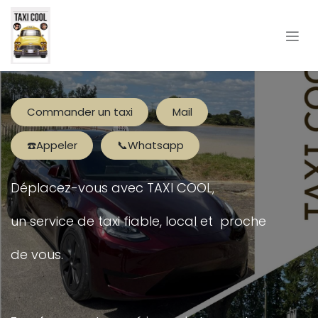
Se rendre au contenu
Commander un taxi
Mail
☎️Appeler
📞Whatsapp
Déplacez-vous avec TAXI COOL,
un service de taxi fiable, local et proche
de vous.