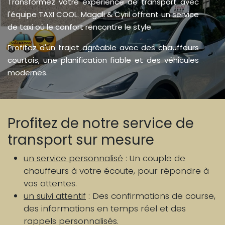
Transformez votre expérience de transport avec
l'équipe TAXI COOL. Magali & Cyril offrent un service
de taxi où le confort rencontre le style.
Profitez d'un trajet agréable avec des chauffeurs
courtois, une planification fiable et des véhicules
modernes.
Profitez de notre service de
transport sur mesure
un service personnalisé
: Un couple de
chauffeurs à votre écoute, pour répondre à
vos attentes.
un suivi attentif
: Des confirmations de course,
des informations en temps réel et des
rappels personnalisés.