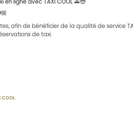
xi en ligne avec TAXI COOL 🚕😎
🏼
tes, afin de bénéficier de la qualité de service T
éservations de taxi.
I COOL