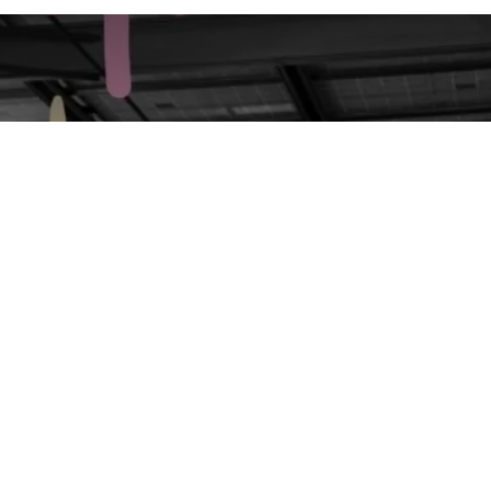
re ligne droite !
en ligne, c'est par