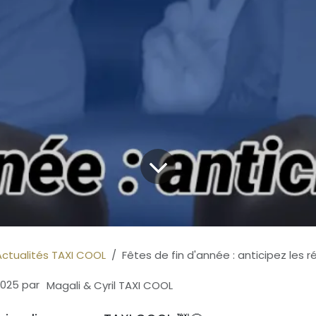
Actualités TAXI COOL
Fêtes de fin d'année : anticipez les 
2025
par
Magali & Cyril TAXI COOL