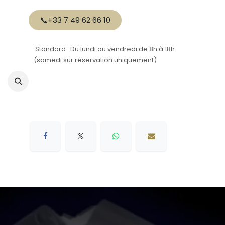
Se rendre au contenu
📞+33 7 49 62 66 10
Standard : D
u lundi au vendredi
de 8h à 18h
(samedi sur réservation uniquement)
Accueil
Réservation
Tarif
À propos
Actualités
Gal