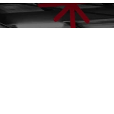
🚖😎 Derniè
taxi 