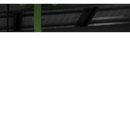
 Réserver un
 ici !